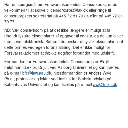
Har du spørgsmål om Forsvarsakademiets Censorkorps, er du
velkommen til at skrive til censorkorps@fak.dk eller ringe til
censorkorpsets sekretariat på +45 72 81 70 84 eller på +45 72 81
70 77.
NB: Vær opmærksom på at det ikke længere er muligt at få
tilsendt fysiske eksemplarer af opgaver til censur, da de kun bliver
fremsendt elektronisk. Såfremt du ønsker et fysisk eksemplar skal
dette printes ved egen foranstaltning. Det er ikke muligt for
Forsvarsakademiet at dække udgifter forbundet med udskrift.
Formanden for Forsvarsakademiets Censorkorps er Birgit
Feldtmann,Lektor, Dr.jur. ved Aalborg Universitet og kan træffes
på e-mail
bfe@law.aau.dk
. Næstformanden er Anders Wivel,
Ph.d., professor og lektor ved Institut for Stabskundskab på
Københavns Universitet og kan træffes på e-mail
aw@ifs.ku.dk
.