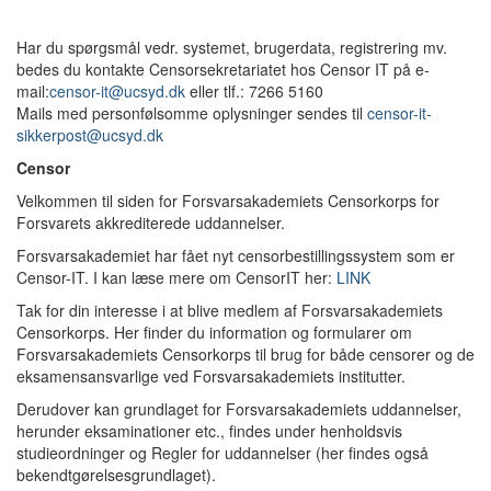
Har du spørgsmål vedr. systemet, brugerdata, registrering mv.
bedes du kontakte Censorsekretariatet hos Censor IT på e-
mail:
censor-it@ucsyd.dk
eller tlf.: 7266 5160
Mails med personfølsomme oplysninger sendes til
censor-it-
sikkerpost@ucsyd.dk
Censor
Velkommen til siden for Forsvarsakademiets Censorkorps for
Forsvarets akkrediterede uddannelser.
Forsvarsakademiet har fået nyt censorbestillingssystem som er
Censor-IT. I kan læse mere om CensorIT her:
LINK
Tak for din interesse i at blive medlem af Forsvarsakademiets
Censorkorps. Her finder du information og formularer om
Forsvarsakademiets Censorkorps til brug for både censorer og de
eksamensansvarlige ved Forsvarsakademiets institutter.
Derudover kan grundlaget for Forsvarsakademiets uddannelser,
herunder eksaminationer etc., findes under henholdsvis
studieordninger og Regler for uddannelser (her findes også
bekendtgørelsesgrundlaget).